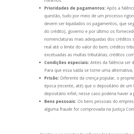
mínimos.
Prioridades de pagamentos:
Após a falênc
questão, tudo por meio de um processo rigor
devem ser liquidados os pagamentos, que s
do crédito), governo e por último os fornece
nomenclaturas mais adequadas dos créditos 
real até o limite do valor do bem; créditos t
excetuadas as multas tributárias; créditos com p
Condições especiais:
Antes da falência ser 
Para que essa saída se torne uma alternativa, 
Prisão:
Diferente da crença popular, o propr
época (recente, até) que o depositário de u
depositário infiel, nesse caso poderia haver 
Bens pessoais:
Os bens pessoais do empresá
alguma fraude for comprovada na Justiça Comu