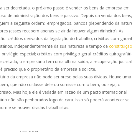
ia ser decretada, o próximo passo é vender os bens da empresa em
oso de administração dos bens e passivo. Depois da venda dos bens
eguem a seguinte ordem: empregados, bancos (dependendo da natur
dores (esses recebem apenas se ainda houver algum dinheiro). As
são:
créditos derivados da legislação do trabalho; créditos com garan
ributários, independentemente da sua natureza e tempo de
constituiçã
rivilégio especial; créditos com privilégio geral; créditos quirografári
decretada, o empresário tem uma última saída, a recuperação judicial
é preciso que o proprietário da empresa a solicite.
ietário da empresa não pode ser preso pelas suas dívidas. Houve uma
m bem, que não cuidasse dele ou sumisse com o bem, ou seja, o
a prisão. Mas hoje ele é vedada em razão de um pacto internacional.
rio não são penhorados logo de cara. Isso só poderá acontecer se
m e se houver dívidas trabalhistas.