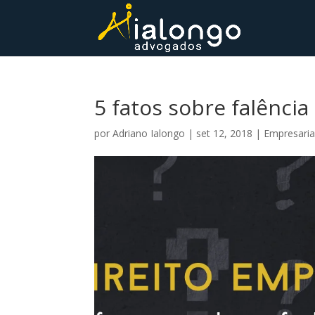
5 fatos sobre falênci
por
Adriano Ialongo
|
set 12, 2018
|
Empresaria